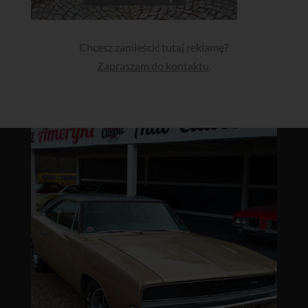
Chcesz zamieścić tutaj reklamę?
Zapraszam do kontaktu
.