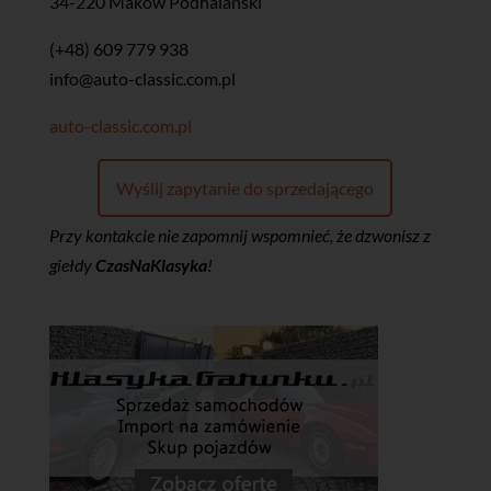
34-220 Maków Podhalański
(+48) 609 779 938
info@auto-classic.com.pl
auto-classic.com.pl
Wyślij zapytanie do sprzedającego
Przy kontakcie nie zapomnij wspomnieć, że dzwonisz z
giełdy
CzasNaKlasyka
!