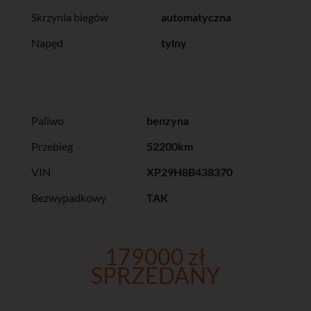
Skrzynia biegów
automatyczna
Napęd
tylny
Paliwo
benzyna
Przebieg
52200km
VIN
XP29H8B438370
Bezwypadkowy
TAK
179000 zł
SPRZEDANY