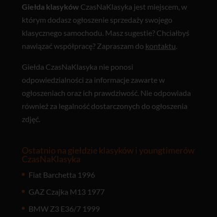
Giełda klasyków
CzasNaKlasyka jest miejscem, w
którym dodasz ogłoszenie sprzedaży swojego
klasycznego samochodu. Masz sugestie? Chciałbyś
nawiązać współpracę? Zapraszam do
kontaktu
.
Giełda CzasNaKlasyka nie ponosi
odpowiedzialności za informacje zawarte w
ogłoszeniach oraz ich prawdziwość. Nie odpowiada
również za legalność dostarczonych do ogłoszenia
zdjęć.
Ostatnio na giełdzie klasyków i youngtimerów
CzasNaKlasyka
Fiat Barchetta 1996
GAZ Czajka M13 1977
BMW Z3 E36/7 1999