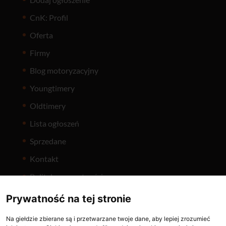
CnK: Profil
Oferta
Firmy
Blog motoryzacyjny
Youngtimery
Oldtimery
Lista ogłoszeń
Sprzedane
Kontakt
Polityka prywatności
Prywatność na tej stronie
Na giełdzie zbierane są i przetwarzane twoje dane, aby lepiej zrozumieć