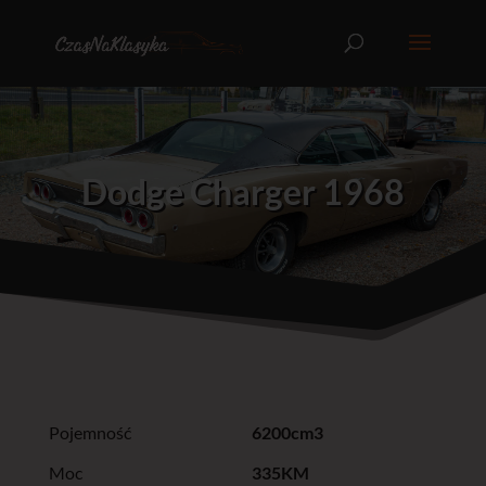
Dodge Charger 1968
Pojemność
6200cm3
Moc
335KM