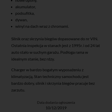
nowe opony,
akumulator,
podsufitka,
dywan,
winyl na dach wraz z chromami.
Silnik oraz skrzynia biegów dopasowane do nr VIN.
Ostatnia inspekcja w stanach jest z 1995r. i od 24 lat
auto stało w suchym garażu. Podłoga rama w
idealnym stanie, bez rdzy.
Charger w bardzo bogatym wyposażeniu z
klimatyzacją. Stan techniczny samochodu jest
bardzo dobry, silnik i skrzynia biegów pracuje bez
zarzutu.
Data dodania ogłoszenia
10/12/2019