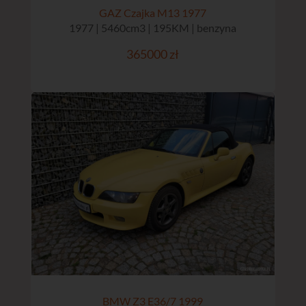
GAZ Czajka M13 1977
1977 | 5460cm3 | 195KM | benzyna
365000 zł
BMW Z3 E36/7 1999