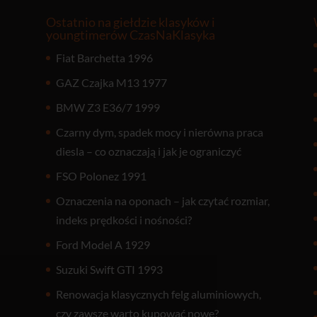
Ostatnio na giełdzie klasyków i
youngtimerów CzasNaKlasyka
Fiat Barchetta 1996
GAZ Czajka M13 1977
BMW Z3 E36/7 1999
Czarny dym, spadek mocy i nierówna praca
diesla – co oznaczają i jak je ograniczyć
FSO Polonez 1991
Oznaczenia na oponach – jak czytać rozmiar,
indeks prędkości i nośności?
Ford Model A 1929
Suzuki Swift GTI 1993
Renowacja klasycznych felg aluminiowych,
czy zawsze warto kupować nowe?