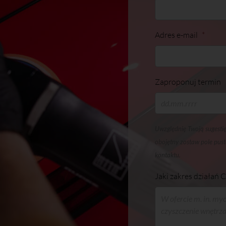
Adres e-mail
*
Zaproponuj termin
Uwzględnię Twoją sugestię 
obojętny zostaw pole pust
kontaktu.
Jaki zakres działań C