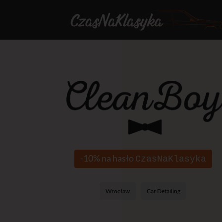
-10% na hasło
CzasNaKlasyka
Wrocław
Car Detailing