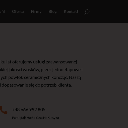
fil
Oferta
Firmy
Blog
Kontakt
ilku lat oferujemy usługi zaawansowanej
iej jakości wosków, przez jednoetapowe i
anych powłok ceramicznych kończąc. Naszą
i dopasowanie się do potrzeb klienta.

+48 666 992 805
Pamiętaj! Hasło CzasNaKlasyka