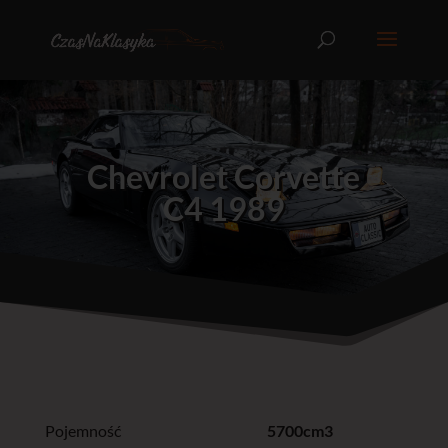
Chevrolet Corvette
C4 1989
Pojemność
5700cm3