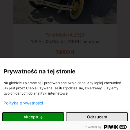
Ford Model A 1929
1929 | 3300cm3 | 29KM | benzyna
78000 zł
Prywatność na tej stronie
Na giełdzie zbierane są i przetwarzane twoje dane, aby lepiej zrozumieć
jak jest przez Ciebie używana. Jeśli zgodzisz się, zbierzemy i użyjemy
twoich danych do analityki internetowej.
Polityka prywatności
PL
Akceptuję
Odrzucam
Powered by