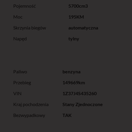
Pojemność
5700cm3
Moc
195KM
Skrzynia biegów
automatyczna
Napęd
tylny
Paliwo
benzyna
Przebieg
149669km
VIN
1Z37J4S435260
Kraj pochodzenia
Stany Zjednoczone
Bezwypadkowy
TAK