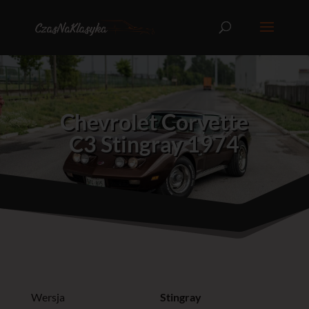
Chevrolet Corvette
C3 Stingray 1974
Wersja
Stingray