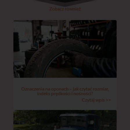
Zobacz również
Oznaczenia na oponach – jak czytać rozmiar,
indeks prędkości i nośności?
Czytaj wpis >>