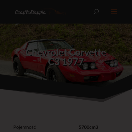
Chevrolet Corvette
C3 1977
Pojemność
5700cm3