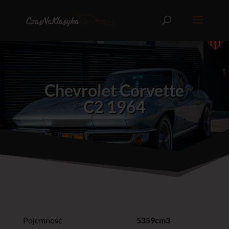
Chevrolet Corvette
C2 1964
Pojemność
5359cm3