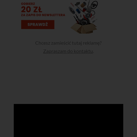
Chcesz zamieścić tutaj reklamę?
Zapraszam do kontaktu
.