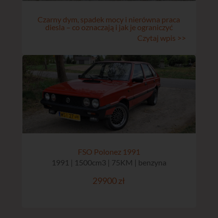
Czarny dym, spadek mocy i nierówna praca
diesla – co oznaczają i jak je ograniczyć
Czytaj wpis >>
FSO Polonez 1991
1991 | 1500cm3 | 75KM | benzyna
29900 zł