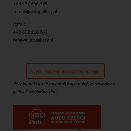
+48 537 666 999
tomek@autogallery.pl
Rafał:
+48 602 118 243
rafal@autogallery.pl
Wyślij zapytanie do sprzedającego
Przy kontakcie nie zapomnij wspomnieć, że dzwonisz z
giełdy
CzasNaKlasyka
!