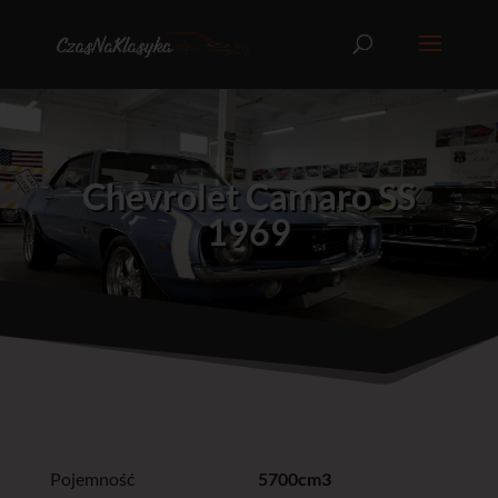
Chevrolet Camaro SS
1969
Pojemność
5700cm3