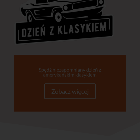
Spędź niezapomniany dzień z
amerykańskim klasykiem
Zobacz więcej