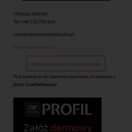
Mateusz Lipiński
Tel: +48 510 725 666
kontakt@inwestujwklasyka.pl
inwestujwklasyka.pl
Wyślij zapytanie do sprzedającego
Przy kontakcie nie zapomnij wspomnieć, że dzwonisz z
giełdy
CzasNaKlasyka
!