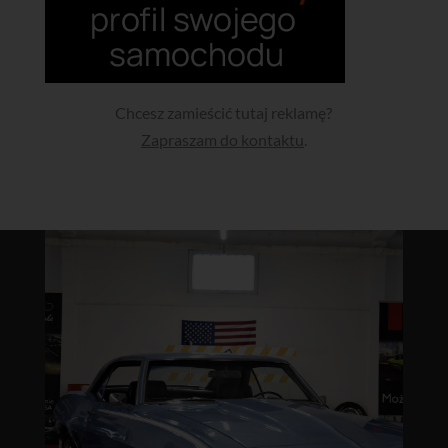
Chcesz zamieścić tutaj reklamę?
Zapraszam do kontaktu
.