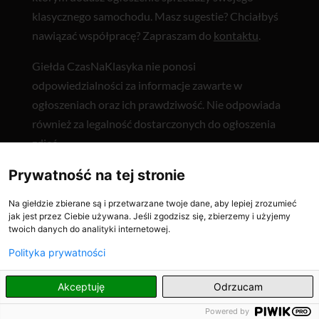
klasycznego samochodu. Masz sugestie? Chciałbyś
nawiązać współpracę? Zapraszam do
kontaktu
.
Giełda CzasNaKlasyka nie ponosi
odpowiedzialności za informacje zawarte w
ogłoszeniach oraz ich prawdziwość. Nie odpowiada
również za legalność dostarczonych do ogłoszenia
zdjęć.
Prywatność na tej stronie
Ostatnio na giełdzie klasyków i youngtimerów
CzasNaKlasyka
Na giełdzie zbierane są i przetwarzane twoje dane, aby lepiej zrozumieć
jak jest przez Ciebie używana. Jeśli zgodzisz się, zbierzemy i użyjemy
Fiat Barchetta 1996
twoich danych do analityki internetowej.
GAZ Czajka M13 1977
Polityka prywatności
BMW Z3 E36/7 1999
PL
Akceptuję
Odrzucam
Czarny dym, spadek mocy i nierówna praca diesla
Powered by
– co oznaczają i jak je ograniczyć