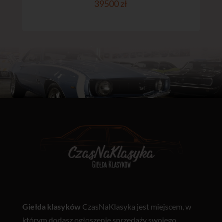
39500 zł
Giełda klasyków
CzasNaKlasyka jest miejscem, w
którym dodasz ogłoszenie sprzedaży swojego