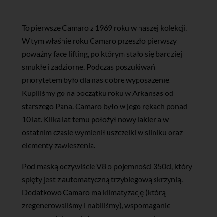
To pierwsze Camaro z 1969 roku w naszej kolekcji.
W tym właśnie roku Camaro przeszło pierwszy
poważny face lifting, po którym stało się bardziej
smukłe i zadziorne. Podczas poszukiwań
priorytetem było dla nas dobre wyposażenie.
Kupiliśmy go na początku roku w Arkansas od
starszego Pana. Camaro było w jego rękach ponad
10 lat. Kilka lat temu położył nowy lakier a w
ostatnim czasie wymienił uszczelki w silniku oraz
elementy zawieszenia.
Pod maską oczywiście V8 o pojemności 350ci, który
spięty jest z automatyczną trzybiegową skrzynią.
Dodatkowo Camaro ma klimatyzację (którą
zregenerowaliśmy i nabiliśmy), wspomaganie