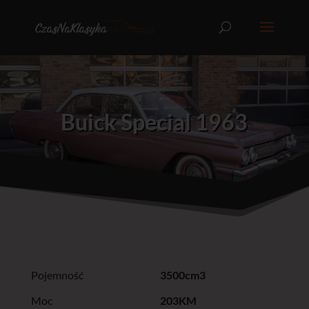
Buick Special 1963
Pojemność
3500cm3
Moc
203KM