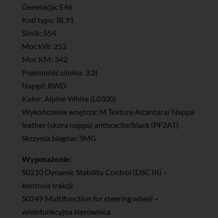
Generacja: E46
Kod typu: BL91
Silnik: S54
Moc kW: 252
Moc KM: 342
Pojemność silnika: 3.2l
Napęd: RWD
Kolor: Alpine White (L0300)
Wykończenie wnętrza: M Texture Alcantara/ Nappa
leather (skóra nappa) anthracite/black (PF2AT)
Skrzynia biegów: SMG
Wyposażenie:
S0210 Dynamic Stability Control (DSC III) –
kontrola trakcji
S0249 Multifunction for steering wheel –
wielofunkcyjna kierownica