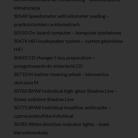
klimatyzacja
S0548 Speedometer with kilometer reading –
prędkościomierz w kilometrach
S0550 On-board computer – komputer pokładowy
S0676 HiFi loudspeaker system – system głośników
HiFi
S0692 CD changer I-bus preparation –
przygotowanie do zmieniarki CD
S0710 M leather steering wheel – kierownica
skórzana M
S0760 BMW Individual high-gloss Shadow Line –
listwy ozdobne Shadow Line
S0775 BMW Individual headliner anthracite –
czarna podsufitka individual
S0785 White direction indicator lights – białe
kierunkowskazy