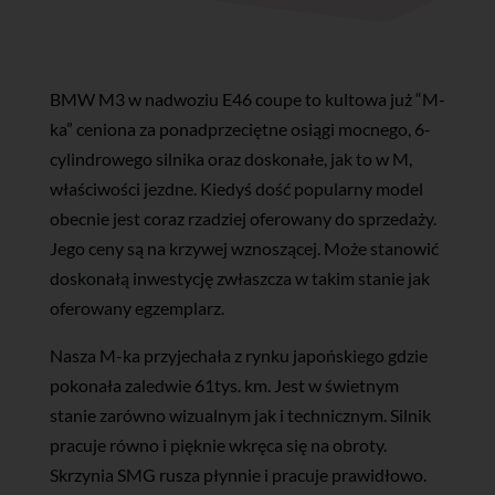
BMW M3 w nadwoziu E46 coupe to kultowa już “M-
ka” ceniona za ponadprzeciętne osiągi mocnego, 6-
cylindrowego silnika oraz doskonałe, jak to w M,
właściwości jezdne. Kiedyś dość popularny model
obecnie jest coraz rzadziej oferowany do sprzedaży.
Jego ceny są na krzywej wznoszącej. Może stanowić
doskonałą inwestycję zwłaszcza w takim stanie jak
oferowany egzemplarz.
Nasza M-ka przyjechała z rynku japońskiego gdzie
pokonała zaledwie 61tys. km. Jest w świetnym
stanie zarówno wizualnym jak i technicznym. Silnik
pracuje równo i pięknie wkręca się na obroty.
Skrzynia SMG rusza płynnie i pracuje prawidłowo.