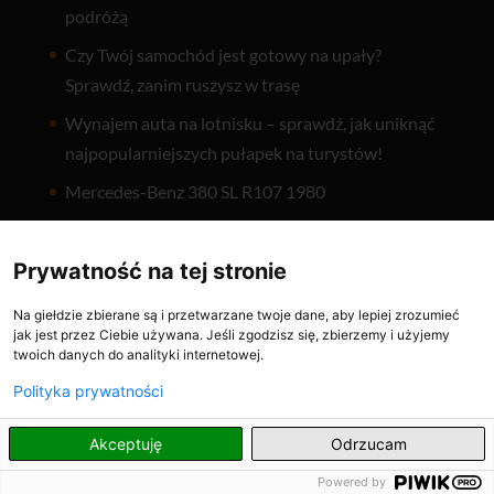
podróżą
Czy Twój samochód jest gotowy na upały?
Sprawdź, zanim ruszysz w trasę
Wynajem auta na lotnisku – sprawdź, jak uniknąć
najpopularniejszych pułapek na turystów!
Mercedes-Benz 380 SL R107 1980
Prywatność na tej stronie
Ważne linki
Giełda Klasyków CnK
Na giełdzie zbierane są i przetwarzane twoje dane, aby lepiej zrozumieć
jak jest przez Ciebie używana. Jeśli zgodzisz się, zbierzemy i użyjemy
Dodaj ogłoszenie
twoich danych do analityki internetowej.
CnK: Profil
Polityka prywatności
Oferta
PL
Akceptuję
Odrzucam
Firmy
Powered by