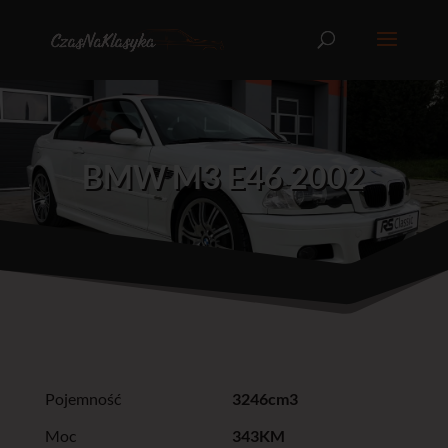
BMW M3 E46 2002
Pojemność
3246cm3
Moc
343KM