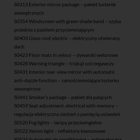
S0313 Exterior mirror package – pakiet lusterek
zewnętrznych
S0354 Windscreen with green shade band – szyba
przednia z paskiem przyciemniającym
S0403 Glass roof, electric – elektryczny otwierany
dach
S0423 Floor mats in velour – dywaniki welurowe
S0428 Warning triangle – trójkąt ostrzegawczy
S0431 Interior rear-view mirror with automatic
anti-dazzle function – samościemniające lusterko
wewnętrzne
S0441 Smoker’s package – pakiet dla palących
S0459 Seat adjustment, electrical with memory –
regulacja elektryczna siedzeń z pamięcią ustawień
S0520 Fog lights – lampy przeciwmgielne
S0522 Xenon light – reflektory ksenonowe
S0534 Automatic air conditioning – automatyczna