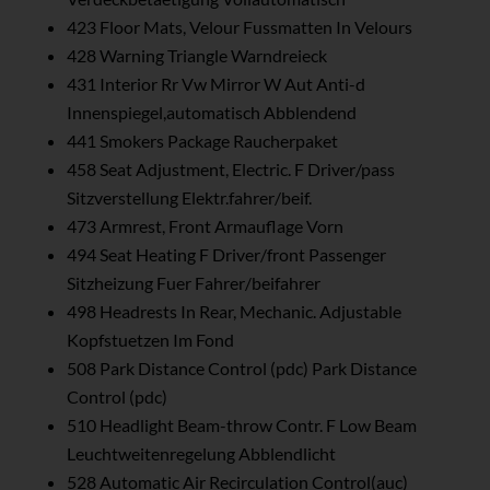
423 Floor Mats, Velour Fussmatten In Velours
428 Warning Triangle Warndreieck
431 Interior Rr Vw Mirror W Aut Anti-d
Innenspiegel,automatisch Abblendend
441 Smokers Package Raucherpaket
458 Seat Adjustment, Electric. F Driver/pass
Sitzverstellung Elektr.fahrer/beif.
473 Armrest, Front Armauflage Vorn
494 Seat Heating F Driver/front Passenger
Sitzheizung Fuer Fahrer/beifahrer
498 Headrests In Rear, Mechanic. Adjustable
Kopfstuetzen Im Fond
508 Park Distance Control (pdc) Park Distance
Control (pdc)
510 Headlight Beam-throw Contr. F Low Beam
Leuchtweitenregelung Abblendlicht
528 Automatic Air Recirculation Control(auc)