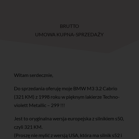
BRUTTO
UMOWA KUPNA-SPRZEDAŻY
Witam serdecznie,
Do sprzedania oferuję moje BMW M3 3.2 Cabrio
(321 KM) z 1998 roku w pięknym lakierze Techno-
violett Metallic – 299 !!!
Jest to oryginalna wersja europejska z silnikiem s50,
czyli 321 KM.
(Proszę nie mylić z wersją USA, która ma silnik s52 i