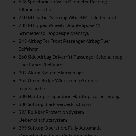
548 Speedometer With Kilometer Reading
Kilometertacho
710 M Leather Steering Wheel M Lederlenkrad
783 M Forged Wheels Double Spoke M
Schmiederad Doppelspeichenstyl.
243 Airbag For Front Passenger Airbag Fuer
Beifahrer
260 Side Airbag Driver/frt Passenger Seitenairbag
Fuer Fahrer/beifahrer
302 Alarm System Alarmanlage
354 Green Stripe Windscreen Gruenkeil-
frontscheibe
380 Hardtop Preparation Hardtop-vorbereitung
388 Softtop Black Verdeck Schwarz
395 Roll-bar Protection System
Ueberrollschutzsystem
399 Softtop Operation, Fully Automatic
Verdeckbetaetigung Vollautomatisch