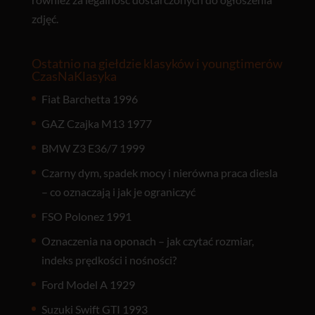
zdjęć.
Ostatnio na giełdzie klasyków i youngtimerów
CzasNaKlasyka
Fiat Barchetta 1996
GAZ Czajka M13 1977
BMW Z3 E36/7 1999
Czarny dym, spadek mocy i nierówna praca diesla
– co oznaczają i jak je ograniczyć
FSO Polonez 1991
Oznaczenia na oponach – jak czytać rozmiar,
indeks prędkości i nośności?
Ford Model A 1929
Suzuki Swift GTI 1993