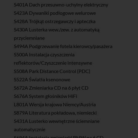
S401A Dach przesuwno-uchylny elektryczny
S423A Dywaniki podłogowe welurowe
S428A Trójkąt ostrzegawczy i apteczka
S430A Lusterka wew./zew. z automatyką
przyciemniane
S494A Podgrzewanie fotela kierowcy/pasażera
S500A Instalacja czyszczenia
reflektorów/Czyszczenie intensywne
S508A Park Distance Control (PDC)
S522A Światła ksenonowe
S672A Zmieniarka CD na 6 płyt CD
S676A System głośników HiFi
L801A Wersja krajowa Niemcy/Austria
S879A Literatura pokładowa, niemiecki
S431A Lusterko wewnętrzne ściemniane
automatycznie
S694A Instalacja zmieniarki BMW na 6 CD