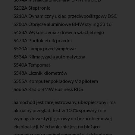
S202A Steptronic
S210A Dynamiczny układ przeciwpoślizgowy DSC
S280A Obręcze aluminiowe BMW styling 33 16’
S438A Wykończenia z drewna szlachetnego
S473A Podłokietnik przedni
S520A Lampy przeciwmgłowe
S534A Klimatyzacja automatyczna
S540A Tempomat
S548A Licznik kilometrów
S555A Komputer pokładowy V z pilotem
S665A Radio BMW Business RDS
Samochód jest zarejestrowany, ubezpieczony i ma
aktualny przegląd. Jest w 100% sprawny i nie
wymaga inwestycji, gotowy do bezproblemowej
eksploatacji. Mechanicznie jest na bieżąco
utrzymywany w pełnej sprawności, także nie ma