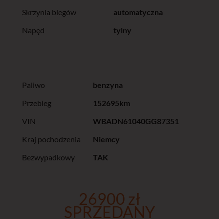
Skrzynia biegów
automatyczna
Napęd
tylny
Paliwo
benzyna
Przebieg
152695km
VIN
WBADN61040GG87351
Kraj pochodzenia
Niemcy
Bezwypadkowy
TAK
26900 zł
SPRZEDANY