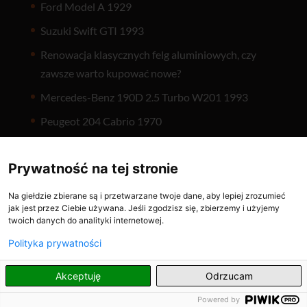
Ford Model A 1929
Suzuki Swift GTI 1993
Renowacja klasycznych felg aluminiowych, czy
zawsze warto kupować nowe?
Mercedes-Benz 190D 2.5 Turbo W201 1993
Peugeot 204 Cabrio 1970
Chevrolet Camaro 1969
Prywatność na tej stronie
7 rzeczy, które warto mieć w aucie przed długą
podróżą
Na giełdzie zbierane są i przetwarzane twoje dane, aby lepiej zrozumieć
jak jest przez Ciebie używana. Jeśli zgodzisz się, zbierzemy i użyjemy
Czy Twój samochód jest gotowy na upały?
twoich danych do analityki internetowej.
Sprawdź, zanim ruszysz w trasę
Polityka prywatności
Wynajem auta na lotnisku – sprawdź, jak uniknąć
najpopularniejszych pułapek na turystów!
PL
Akceptuję
Odrzucam
Powered by