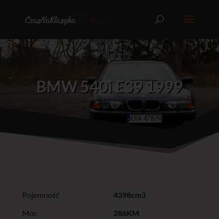
BMW 540i E39 1999
Pojemność
4398cm3
Moc
286KM