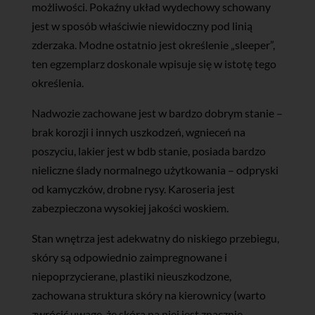
możliwości. Pokaźny układ wydechowy schowany
jest w sposób właściwie niewidoczny pod linią
zderzaka. Modne ostatnio jest określenie „sleeper”,
ten egzemplarz doskonale wpisuje się w istotę tego
określenia.
Nadwozie zachowane jest w bardzo dobrym stanie –
brak korozji i innych uszkodzeń, wgnieceń na
poszyciu, lakier jest w bdb stanie, posiada bardzo
nieliczne ślady normalnego użytkowania – odpryski
od kamyczków, drobne rysy. Karoseria jest
zabezpieczona wysokiej jakości woskiem.
Stan wnętrza jest adekwatny do niskiego przebiegu,
skóry są odpowiednio zaimpregnowane i
niepoprzycierane, plastiki nieuszkodzone,
zachowana struktura skóry na kierownicy (warto
zwrócić uwagę, że skóra na niej jest znacznie