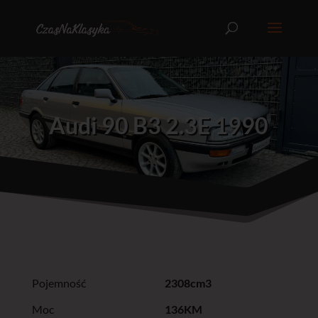
Audi 90 B3 2.3E 1990
Pojemność
2308cm3
Moc
136KM