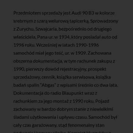
Przedmiotem sprzedaży jest Audi 90 B3 w kolorze
srebrnym z szarą welurową tapicerką. Sprowadzony
z Zurychu, Szwajcaria, bezpośrednio od drugiego
właściciela, Pana ur. w 1934, który posiadał auto od
1996 roku. Wcześniej w latach 1990-1996
samochód miał jego teść, ur. w 1909. Zachowana
obszerna dokumentacja, w tym rachunek zakupu z
1990, pierwszy dowód rejestracyjny, prospekt
sprzedażowy, cennik, książka serwisowa, książka
badań spalin “Abgas” z wpisami średnio co dwa lata.
Dokumentacja do radio Blaupunkt wraz z
rachunkiem za jego montaż z 1990 roku. Pojazd
zachowany w bardzo dobrym stanie z niewielkimi
śladami użytkowania i upływu czasu. Samochód był
cały czas garażowany, stąd fenomenalny stan
podwozia i komory silnika. Komplet kluczyków z