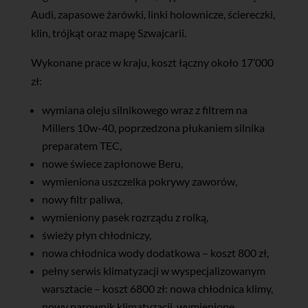
Audi, zapasowe żarówki, linki holownicze, ściereczki,
klin, trójkąt oraz mapę Szwajcarii.
Wykonane prace w kraju, koszt łączny około 17’000
zł:
wymiana oleju silnikowego wraz z filtrem na
Millers 10w-40, poprzedzona płukaniem silnika
preparatem TEC,
nowe świece zapłonowe Beru,
wymieniona uszczelka pokrywy zaworów,
nowy filtr paliwa,
wymieniony pasek rozrządu z rolką,
świeży płyn chłodniczy,
nowa chłodnica wody dodatkowa – koszt 800 zł,
pełny serwis klimatyzacji w wyspecjalizowanym
warsztacie – koszt 6800 zł: nowa chłodnica klimy,
nowy parownik klimatyzacji, wymienione