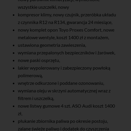
wszystkie uszczelki, nowy
kompresor klimy, nowy czujnik, przeróbka układu
z czynnika R12 na R134, gwarancja 24 miesiące,
nowy komplet opon Toyo Proxes Comfort, nowe
metalowe wentyle, koszt 1400 zł z montażem,
ustawiona geometria zawieszenia,
wymiana przepalonych bezpieczników i żarówek,
nowe paski osprzętu,
lakier wypolerowany i zabezpieczony powłoką
polimerową,
wnętrze odkurzone i poddane ozonowaniu,
wymiana oleju w skrzyni automatycznej wraz z
filtrem i uszczelką,
nowe listwy gumowe 4 szt. ASO Audi koszt 1400
zł,
płukanie zbiornika paliwa po okresie postoju,
zalane świeże paliwo i dodatek do czyszczenia