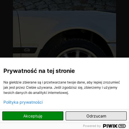
Prywatność na tej stronie
Na giełdzie zbierane są i przetwarzane twoje dane, aby lepiej zrozumieć
jak jest przez Ciebie używana. Jeśli zgodzisz się, zbierzemy i użyjemy
twoich danych do analityki internetowej.
Polityka prywatności
PL
Akceptuję
Odrzucam
Powered by