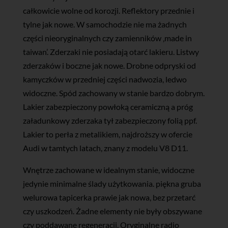
całkowicie wolne od korozji. Reflektory przednie i
tylne jak nowe. W samochodzie nie ma żadnych
części nieoryginalnych czy zamienników ‚made in
taiwan’. Zderzaki nie posiadają otarć lakieru. Listwy
zderzaków i boczne jak nowe. Drobne odpryski od
kamyczków w przedniej części nadwozia, ledwo
widoczne. Spód zachowany w stanie bardzo dobrym.
Lakier zabezpieczony powłoką ceramiczną a próg
załadunkowy zderzaka tył zabezpieczony folią ppf.
Lakier to perła z metalikiem, najdroższy w ofercie
Audi w tamtych latach, znany z modelu V8 D11.
Wnętrze zachowane w idealnym stanie, widoczne
jedynie minimalne ślady użytkowania. piękna gruba
welurowa tapicerka prawie jak nowa, bez przetarć
czy uszkodzeń. Żadne elementy nie były obszywane
czy poddawane regeneracji. Oryginalne radio