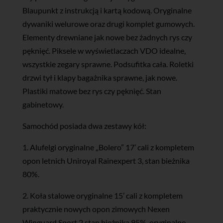
Blaupunkt z instrukcją i kartą kodową. Oryginalne
dywaniki welurowe oraz drugi komplet gumowych.
Elementy drewniane jak nowe bez żadnych rys czy
pęknięć. Piksele w wyświetlaczach VDO idealne,
wszystkie zegary sprawne. Podsufitka cała. Roletki
drzwi tył i klapy bagażnika sprawne, jak nowe.
Plastiki matowe bez rys czy pęknięć. Stan
gabinetowy.
Samochód posiada dwa zestawy kół:
1. Alufelgi oryginalne „Bolero” 17’ cali z kompletem
opon letnich Uniroyal Rainexpert 3, stan bieżnika
80%.
2. Koła stalowe oryginalne 15’ cali z kompletem
praktycznie nowych opon zimowych Nexen
Winguard Sport 2 stan bieżnika 95%, oryginalne